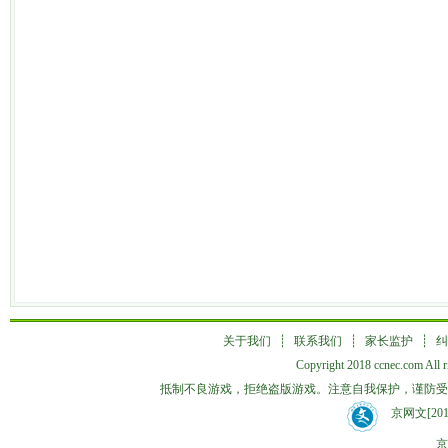
关于我们
┊
联系我们
┊
家长监护
┊
纠
Copyright 2018 ccnec.co
抵制不良游戏，拒绝盗版游戏。注意自我保护，谨防受
京网文[2018
京